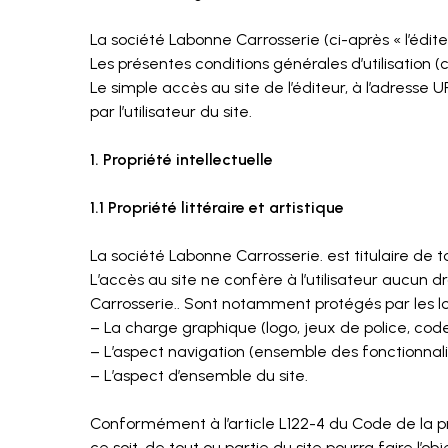
La société Labonne Carrosserie (ci-après « l’éditeur
Les présentes conditions générales d’utilisation (c
Le simple accès au site de l’éditeur, à l’adress
par l’utilisateur du site.
1. Propriété intellectuelle
1.1 Propriété littéraire et artistique
La société Labonne Carrosserie. est titulaire de tou
L’accès au site ne confère à l’utilisateur aucun dro
Carrosserie.. Sont notamment protégés par les lois
– La charge graphique (logo, jeux de police, code
– L’aspect navigation (ensemble des fonctionnalité
– L’aspect d’ensemble du site.
Conformément à l’article L122-4 du Code de la pro
ce soit, de tout ou partie du site pourra faire l