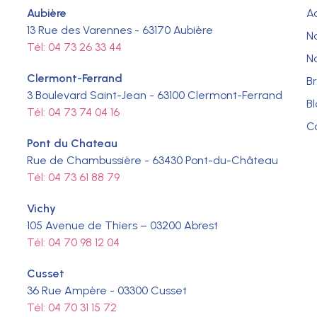
Aubière
A
13 Rue des Varennes - 63170 Aubière
N
Tél: 04 73 26 33 44
N
Clermont-Ferrand
B
3 Boulevard Saint-Jean - 63100 Clermont-Ferrand
B
Tél: 04 73 74 04 16
C
Pont du Chateau
Rue de Chambussière - 63430 Pont-du-Château
Tél: 04 73 61 88 79
Vichy
105 Avenue de Thiers – 03200 Abrest
Tél: 04 70 98 12 04
Cusset
36 Rue Ampère - 03300 Cusset
Tél: 04 70 31 15 72