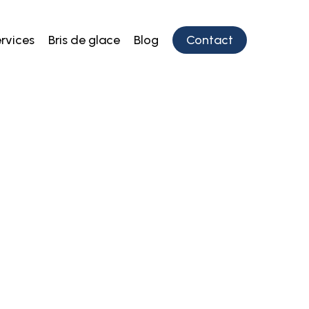
rvices
Bris de glace
Blog
Contact