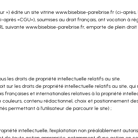
 ») édite un site vitrine www.bisebise-parebrise.fr (ci-après, le
i-après «CGU»), soumises au droit français, ont vocation à régir 
e URL suivante www.bisebise-parebrise.fr, emporte de plein dr
s les droits de propriété intellectuelle relatifs au site.
it sur les droits de propriété intellectuelle relatifs au site, q
 françaises et internationales relatives à la propriété intellec
 couleurs, contenu rédactionnel, choix et positionnement des il
s permettant à l’utilisateur de parcourir le site) ;
priété intellectuelle, l’exploitation non préalablement autor
’objet de toute action appropriée, notamment d’une action en c