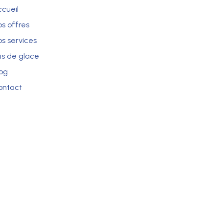
ccueil
os offres
os services
ris de glace
log
ontact