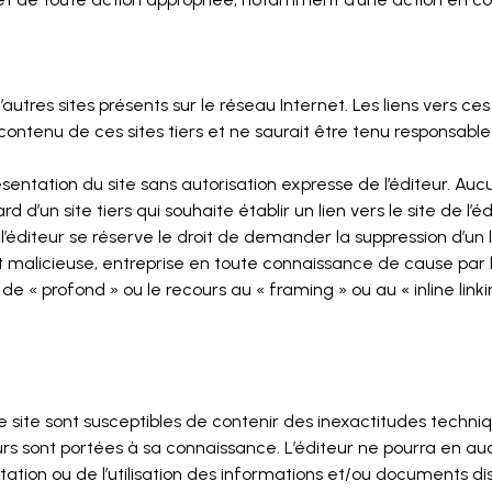
autres sites présents sur le réseau Internet. Les liens vers ces
 contenu de ces sites tiers et ne saurait être tenu responsable
présentation du site sans autorisation expresse de l’éditeur. 
d d’un site tiers qui souhaite établir un lien vers le site de l’é
éditeur se réserve le droit de demander la suppression d’un li
 malicieuse, entreprise en toute connaissance de cause par l’e
de « profond » ou le recours au « framing » ou au « inline linkin
 site sont susceptibles de contenir des inexactitudes techniq
rreurs sont portées à sa connaissance. L’éditeur ne pourra en
étation ou de l’utilisation des informations et/ou documents dis