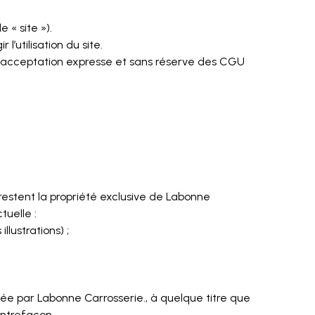
 « site »).
l’utilisation du site.
oit acceptation expresse et sans réserve des CGU
ui restent la propriété exclusive de Labonne
tuelle :
lustrations) ;
isée par Labonne Carrosserie., à quelque titre que
ontrefaçon.